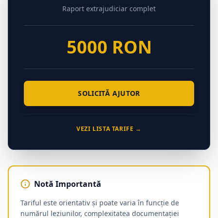
Raport extrajudiciar complet
5000 RON
SOLICITĂ AJUTOR
VEZI LISTA TARIFE →
Notă Importantă
Tariful este orientativ și poate varia în funcție de
numărul leziunilor, complexitatea documentației