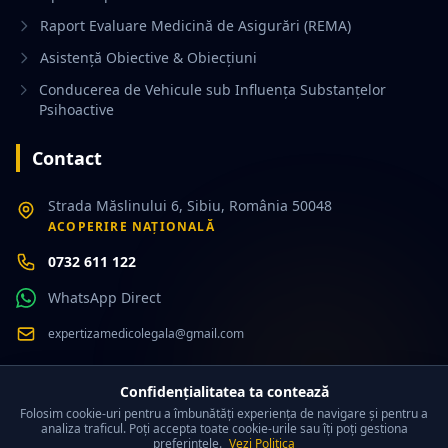
Raport Evaluare Medicină de Asigurări (REMA)
Asistență Obiective & Obiecțiuni
Conducerea de Vehicule sub Influența Substanțelor
Psihoactive
Contact
Strada Măslinului 6, Sibiu, România 50048
ACOPERIRE NAȚIONALĂ
0732 611 122
WhatsApp Direct
expertizamedicolegala@gmail.com
Confidențialitatea ta contează
Folosim cookie-uri pentru a îmbunătăți experiența de navigare și pentru a
analiza traficul. Poți accepta toate cookie-urile sau îți poți gestiona
© 2026 Expertiză Medico-Legală. Toate drepturile rezervate.
preferințele.
Vezi Politica